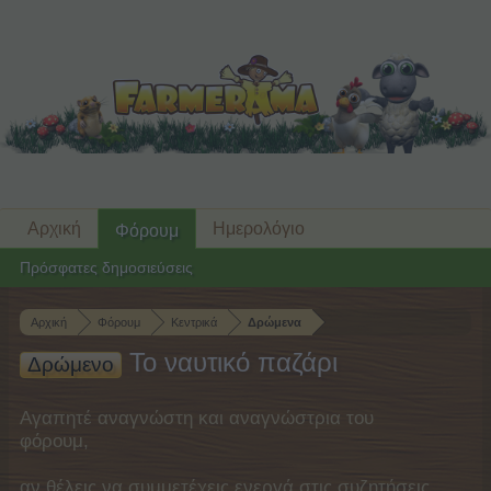
Αρχική
Ημερολόγιο
Φόρουμ
Πρόσφατες δημοσιεύσεις
Αρχική
Φόρουμ
Κεντρικά
Δρώμενα
Το ναυτικό παζάρι
Δρώμενο
Αγαπητέ αναγνώστη και αναγνώστρια του
φόρουμ,
αν θέλεις να συμμετέχεις ενεργά στις συζητήσεις