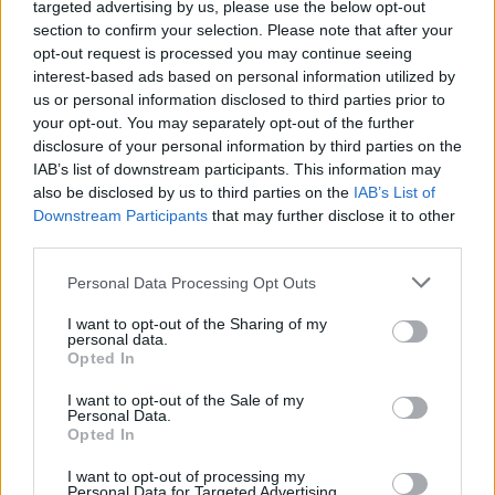
targeted advertising by us, please use the below opt-out
24/7/19
section to confirm your selection. Please note that after your
opt-out request is processed you may continue seeing
interest-based ads based on personal information utilized by
*Kirki*
us or personal information disclosed to third parties prior to
Forum Moderator
your opt-out. You may separately opt-out of the further
Team Farmerama GR
disclosure of your personal information by third parties on the
IAB’s list of downstream participants. This information may
Γεια χαραντάν αγρότες και αγρότισσες.
also be disclosed by us to third parties on the
IAB’s List of
Downstream Participants
that may further disclose it to other
Το πρόβλημα έχει διορθωθεί.
third parties.
Οσοι έχετε παραδώσει ήδη στις μπάρες και έχουν χαθεί
τα αγαθά, θα σας παρακαλέσουμε να κάνετε λίγη
Personal Data Processing Opt Outs
υπομονή ακόμα.
I want to opt-out of the Sharing of my
personal data.
Προσοχή: Θα σας παρακαλέσουμε όσοι έχετε
Opted In
παραδώσει και χάσει αγαθά να μην παραδώσετε τίποτα
άλλο μέχρι να επιλυθεί το πρόβλημα για τους
I want to opt-out of the Sale of my
λογαριασμούς σας.
Personal Data.
Opted In
I want to opt-out of processing my
Personal Data for Targeted Advertising.