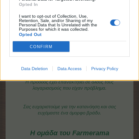
Η Ομάδα του FARMERAMA
Opted In
Τελευταία επεξεργασία:
24/7/19
I want to opt-out of Collection, Use,
24/7/19
Retention, Sale, and/or Sharing of my
Personal Data that Is Unrelated with the
Purposes for which it was collected.
Opted Out
-Snorkel-
Global Team Leader
CONFIRM
Team Farmerama GR
Γεια χαραντάν αγρότες και αγρότισσες.
Data Deletion
Data Access
Privacy Policy
Η πρόοδος έχει επανακτηθεί σε όλους τους
λογαριασμούς που είχαν πρόβλημα.
Σας ευχαριστούμε για την κατανόηση και σας
ευχόμαστε ένα όμορφο βράδυ.
Η ομάδα του Farmerama