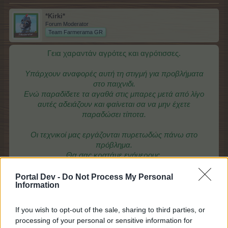
*Kirki*
Forum Moderator
Team Farmerama GR
Γεια χαραντάν αγρότες και αγρότισσες.
Υπάρχουν αναφορές αυτή τη στιγμή για προβλήματα
στο παιχνιδι.
Ενώ παραδίδετε τα αγαθά στις μπαρες μετά από λίγο
αυτές αδειάζουν και φαίνεται σα να μην έχετε
παραδώσει τίποτα.
Οι τεχνικοί μας εργάζονται πυρετωδώς πάνω στο
πρόβλημα.
Θα σας κρατάμε ενήμερους.
Σας ευχαριστούμε για την υπομονή σας.
Portal Dev -
Do Not Process My Personal
Information
If you wish to opt-out of the sale, sharing to third parties, or
Η Ομάδα του FARMERAMA
processing of your personal or sensitive information for