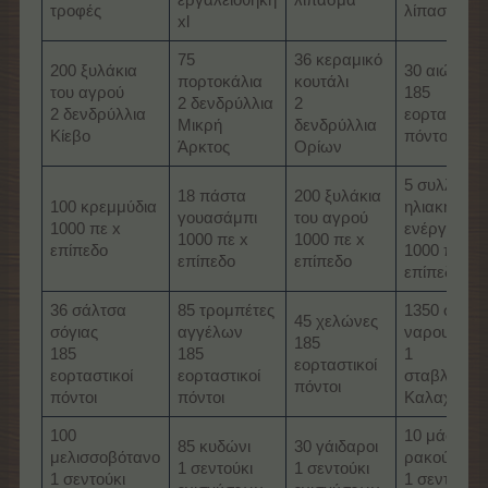
εργαλειοθήκη
λίπασμα
τροφές
λίπασμα
xl
75
36 κεραμικό
200 ξυλάκια
30 αιώρες
πορτοκάλια
κουτάλι
του αγρού
185
2 δενδρύλλια
2
2 δενδρύλλια
εορταστικοί
Μικρή
δενδρύλλια
Κίεβο
πόντοι
Άρκτος
Ορίων
5 συλλέκτε
18 πάστα
200 ξυλάκια
100 κρεμμύδια
ηλιακής
γουασάμπι
του αγρού
1000 πε x
ενέργειας
1000 πε x
1000 πε x
επίπεδο
1000 πε x
επίπεδο
επίπεδο
επίπεδο
36 σάλτσα
85 τρομπέτες
1350 σπείρ
45 χελώνες
σόγιας
αγγέλων
ναρουτομά
185
185
185
1
εορταστικοί
εορταστικοί
εορταστικοί
σταβλάρχη
πόντοι
πόντοι
πόντοι
Καλαχάρι
100
10 μάσκες
85 κυδώνι
30 γάιδαροι
μελισσοβότανο
ρακούν
1 σεντούκι
1 σεντούκι
1 σεντούκι
1 σεντούκι