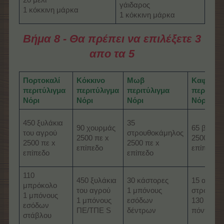
γάιδαρος
1 κόκκινη μάρκα
1 κόκκινη μάρκα
Βήμα 8 - Θα πρέπει να επιλέξετε 3
απο τα 5
Πορτοκαλί
Κόκκινο
Μωβ
Καφέ
περιτύλιγμα
περιτύλιγμα
περιτύλιγμα
περιτύλι
Νόρι
Νόρι
Νόρι
Νόρι
450 ξυλάκια
35
90 χουρμάς
65 βαλίτσ
του αγρού
στρουθοκάμηλος
2500 πε x
2500 πε 
2500 πε x
2500 πε x
επίπεδο
επίπεδο
επίπεδο
επίπεδο
110
450 ξυλάκια
30 κάστορες
15 αυγά
μπρόκολο
του αγρού
1 μπόνους
στρουθο
1 μπόνους
1 μπόνους
εσόδων
130 εορτα
εσόδων
ΠΕ/ΤΠΕ S
δέντρων
πόντοι
στάβλου