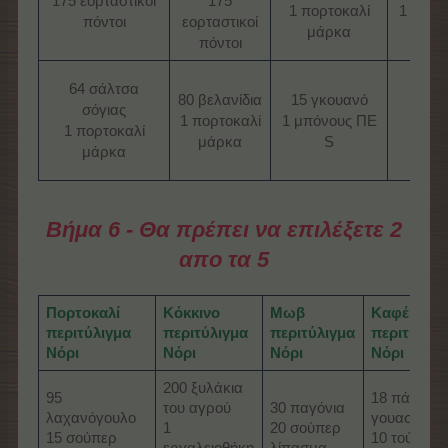
175 εορταστικοί
175
1 πορτοκαλί
1 πορτ
πόντοι
εορταστικοί
μάρκα
μάρ
πόντοι
1 κίτ
64 σάλτσα
80 βελανίδια
15 γκουανό
Μαχ
σόγιας
1 πορτοκαλί
1 μπόνους ΠΕ
1 τσά
1 πορτοκαλί
μάρκα
S
καρό
μάρκα
μήλ
Βήμα 6 - Θα πρέπει να επιλέξετε 2
απο τα 5
Πορτοκαλί
Κόκκινο
Μωβ
Καφέ
περιτύλιγμα
περιτύλιγμα
περιτύλιγμα
περιτύλιγ
Νόρι
Νόρι
Νόρι
Νόρι
200 ξυλάκια
95
18 πάστα
του αγρού
30 παγόνια
λαχανόγουλο
γουασάμπι
1
20 σούπερ
15 σούπερ
10 τούρμπ