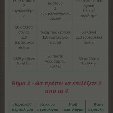
15 ηλιοτρόπια
200 ξυλάκια του
κάστανο
2
αγρού
1
εργαλειοθήκες
1 λευκή
χριστουγεννιάτικο
xl​
αγνότητα​
στόλεν​
28 σάλτσα
σόγιας
5 καρπός κέδρου
50 λαγοί
110
110 εορταστικοί
110 εορταστικοί
εορταστικοί
πόντοι​
πόντοι​
πόντοι​
28 πάστα
1335 ραβέντι
30 πρόβατα
γουασάμπι5
5 κόλλες​
5 κόλλες​
κόλλες
Βήμα 2 - Θα πρέπει να επιλέξετε 2
απο τα 4
Πορτοκαλί
Κόκκινο
Μωβ
Καφέ
περιτύλιγμα
περιτύλιγμα
περιτύλιγμα
περιτύλιγμα