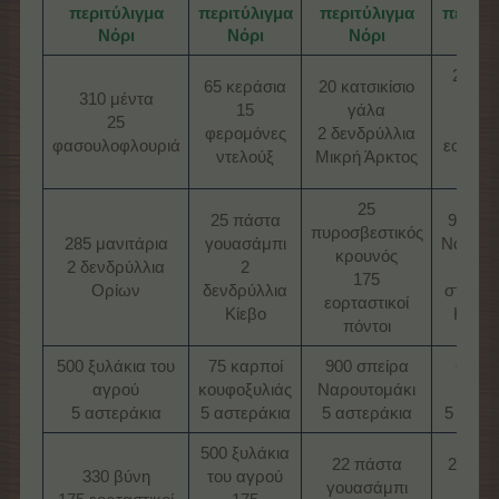
περιτύλιγμα
περιτύλιγμα
περιτύλιγμα
περιτύ
Νόρι
Νόρι
Νόρι
Νόρ
2 ποντ
65 κεράσια
20 κατσικίσιο
310 μέντα
κουζί
15
γάλα
25
17
φερομόνες
2 δενδρύλλια
φασουλοφλουριά
εορταστ
ντελούξ
Μικρή Άρκτος
πόντ
25
25 πάστα
900 σπ
πυροσβεστικός
285 μανιτάρια
γουασάμπι
Ναρουτ
κρουνός
2 δενδρύλλια
2
1
175
Ορίων
δενδρύλλια
σταβλά
εορταστικοί
Κίεβο
Καλαχ
πόντοι
500 ξυλάκια του
75 καρποί
900 σπείρα
64 σά
αγρού
κουφοξυλιάς
Ναρουτομάκι
σόγι
5 αστεράκια
5 αστεράκια
5 αστεράκια
5 αστε
500 ξυλάκια
22 πάστα
2 αρκο
330 βύνη
του αγρού
γουασάμπι
τσίρ