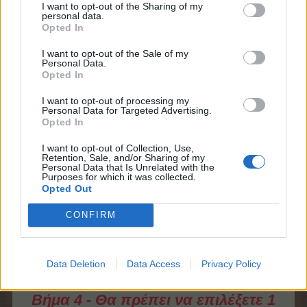
3 σεντούκια
4
150 εορταστι
I want to opt-out of the Sharing of my
3 σεντούκια
personal data.
λιπασμάτων
εργαλειοθήκες
πόντοι
λιπασμάτων
Opted In
xxl
I want to opt-out of the Sale of my
250 ξυλάκια
45 χρυσό
30 αγελάδες
22 πάστα
Personal Data.
του αγρού
φύλλο
Opted In
500 πε x
γουασάμπι
500 πε x
500 πε x
επίπεδο
500 πε x επί
επίπεδο
επίπεδο
I want to opt-out of processing my
Personal Data for Targeted Advertising.
42 σάλτσα
250 ξυλάκια
Opted In
15 γεράκια
675 σπέιρα
σόγιας
του αγρού
150
ναρουτομάκι
150
150
I want to opt-out of Collection, Use,
εορταστικοί
10
Retention, Sale, and/or Sharing of my
εορταστικοί
εορταστικοί
Personal Data that Is Unrelated with the
πόντοι
φασουλοφλο
πόντοι
πόντοι
Purposes for which it was collected.
Opted Out
25
22 πάστα
10 παλέτες
370 φασόλια
κουκουβάγιες
CONFIRM
γουασάμπι
χρωμάτων
8 τούρμπο
8 σούπερ
15 σούπερ
1 σεντούκι
λίπασμα
λίπασμα της
λίπασμα
ενισχύσεων
Ζωζώς
Data Deletion
Data Access
Privacy Policy
Βήμα 4 - Θα πρέπει να επιλέξετε 1