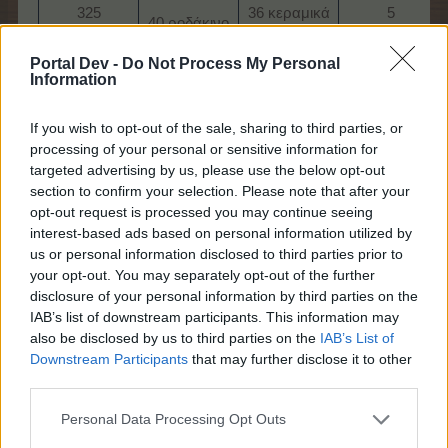
325
36 κεραμικά
5
40 ροδάκινο
πασχαλιά
κουτάλια
τσουγγράνα
1
1
1
2 σεντούκια
Portal Dev -
Do Not Process My Personal
εορταστική
εορταστική
εορταστική
λιπασμάτων
Information
μάρκα​
μάρκα​
μάρκα​
ΙΙ​
If you wish to opt-out of the sale, sharing to third parties, or
processing of your personal or sensitive information for
Βήμα 3 - Θα πρέπει να επιλέξετε 3
targeted advertising by us, please use the below opt-out
απο τα 5
section to confirm your selection. Please note that after your
opt-out request is processed you may continue seeing
interest-based ads based on personal information utilized by
Πορτοκαλί
Κόκκινο
Μωβ
Καφέ
us or personal information disclosed to third parties prior to
περιτύλιγμα
περιτύλιγμα
περιτύλιγμα
περιτύλιγμα
your opt-out. You may separately opt-out of the further
Νόρι
Νόρι
Νόρι
Νόρι
disclosure of your personal information by third parties on the
IAB’s list of downstream participants. This information may
1665
250 ξυλάκια
also be disclosed by us to third parties on the
IAB’s List of
65 Μανόλια
5 μετάξι
Λυκίσκος
του αγρού
5 κόλλες
5 κόλλες
Downstream Participants
that may further disclose it to other
5 κόλλες
5 κόλλες
third parties.
44 κεραμικά
Personal Data Processing Opt Outs
75
345 μπιζέλια
κουτάλια
10 πούπουλ
κορόμηλα