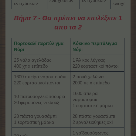
ενισχύσεων
ενισχύσεων
ενισχύσεων
ενισχύσεω
Βήμα 7 - Θα πρέπει να επιλέξετε 1
απο τα 2
Πορτοκαλί περιτύλιγμα
Κόκκινο περιτύλιγμα
Νόρι
Νόρι
25 γάλα αγελάδας
1 Άλικος λύγκας
400 χτ x επίπεδο
220 εορταστικοί πόντοι
1600 σπείρα ναρουτομάκι
2 πουά χελώνα
220 εορταστικοί πόντοι
2000 πε x επίπεδο
1600 σπείρα
10 πατουσογλειφιτσούρια
ναρουτομάκι
20 φερομόνες ντελούξ
1 εορταστική μάρκα
28 πάστα γουασάμπι
28 πάστα γουασάμπι
1 εορταστική μάρκα
2 εργαλειοθήκες xxl
1 γαϊδουρόφωνος
20 μέλι