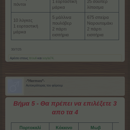
1 εορταστική
25 σούπερ
πόντοι
μάρκα
λίπασμα
5 μάλλινα
675 σπείρα
10 λύγκες
πουλόβερ
Ναρουτομάκι
1 εορταστική
2 πάρτι
2 πάρτι
μάρκα
εισιτήρια
εισιτήρια
30/7/25
Αρέσει στους
ttrouli
και
soyla74
.
-*Hermes*-
Αυτοκράτορας του φόρουμ
Βήμα 5 - Θα πρέπει να επιλέξετε 3
απο τα 4
Πορτοκαλί
Κόκκινο
Μωβ
Κα