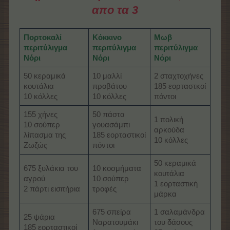
απο τα 3
Πορτοκαλί
Κόκκινο
Μωβ
περιτύλιγμα
περιτύλιγμα
περιτύλιγμα
Νόρι
Νόρι
Νόρι
50 κεραμικά
10 μαλλί
2 σταχτοχήνες
κουτάλια
προβάτου
185 εορταστκοί
10 κόλλες
10 κόλλες
πόντοι
155 χήνες
50 πάστα
1 πολική
10 σούπερ
γουασάμπι
αρκούδα
λίπασμα της
185 εορταστικοί
10 κόλλες
Ζωζώς
πόντοι
50 κεραμικά
675 ξυλάκια του
10 κοσμήματα
κουτάλια
αγρού
10 σούπερ
1 εορταστική
2 πάρτι εισιτήρια
τροφές
μάρκα
675 σπείρα
1 σαλαμάνδρα
25 ψάρια
Ναρατουμάκι
του δάσους
185 εορταστικοί