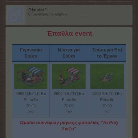
-*Hermes*-
Αυτοκράτορας του φόρουμ
Έπαθλα event
Γιγαντιαίο
Νύστα για
Σούσι-για Επί
Σούσι
Σούσι
το Έργον
4000 Π.Ε / Τ.Π.Ε x
2600 Π.Ε / Τ.Π.Ε x
1500 Π.Ε / Τ.Π.Ε x
Επίπεδο
Επίπεδο
Επίπεδο
20:00
20:00
20:00
2x2
1x2
1x1
Ομάδα σύννεφων μαγικής φασολιάς "Το Ρύζι
Σκίζει"