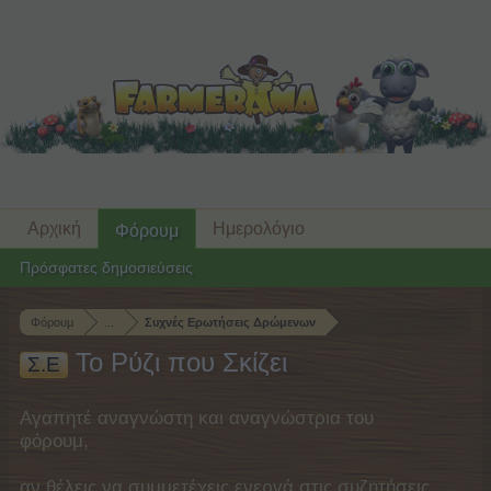
Αρχική
Ημερολόγιο
Φόρουμ
Πρόσφατες δημοσιεύσεις
Φόρουμ
...
Συχνές Ερωτήσεις Δρώμενων
Το Ρύζι που Σκίζει
Σ.Ε
Αγαπητέ αναγνώστη και αναγνώστρια του
φόρουμ,
αν θέλεις να συμμετέχεις ενεργά στις συζητήσεις