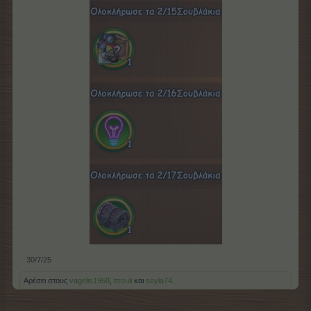
30/7/25
Αρέσει στους
vagelis1968
,
ttrouli
και
soyla74
.