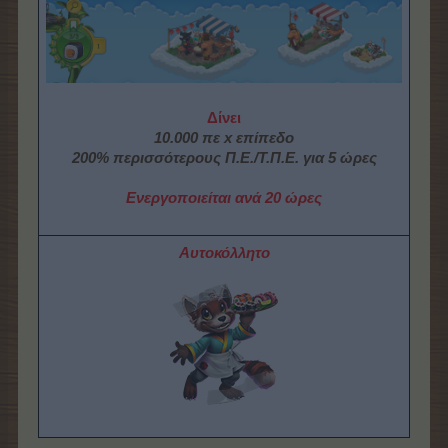
Δίνει
10.000 πε x επίπεδο
200% περισσότερους Π.Ε./Τ.Π.Ε. για 5 ώρες
Ενεργοποιείται ανά 20 ώρες
Αυτοκόλλητο