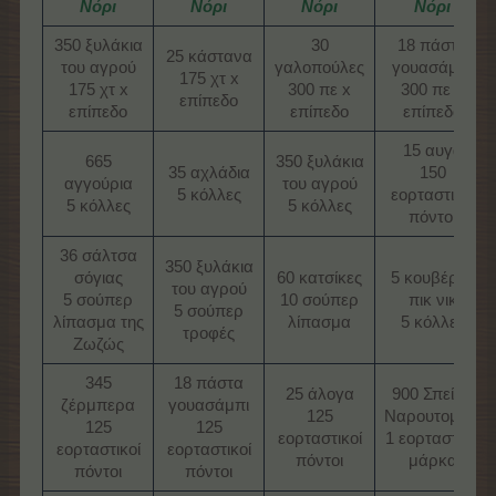
Νόρι
Νόρι
Νόρι
Νόρι
350 ξυλάκια
30
18 πάστα
25 κάστανα
του αγρού
γαλοπούλες
γουασάμπι
175 χτ x
175 χτ x
300 πε x
300 πε x
επίπεδο​
επίπεδο​
επίπεδο​
επίπεδο​
15 αυγά
665
350 ξυλάκια
35 αχλάδια
150
αγγούρια
του αγρού
5 κόλλες​
εορταστικοί
5 κόλλες​
5 κόλλες​
πόντοι​
36 σάλτσα
350 ξυλάκια
σόγιας
60 κατσίκες
5 κουβέρτα
του αγρού
5 σούπερ
10 σούπερ
πικ νικ
5 σούπερ
λίπασμα της
λίπασμα​
5 κόλλες​
τροφές​
Ζωζώς​
345
18 πάστα
25 άλογα
900 Σπείρα
ζέρμπερα
γουασάμπι
125
Ναρουτομάκι
125
125
εορταστικοί
1 εορταστική
εορταστικοί
εορταστικοί
πόντοι​
μάρκα​
πόντοι​
πόντοι​