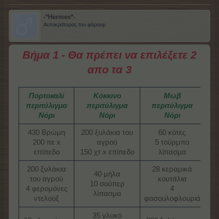
-*Hermes*-
Αυτοκράτορας του φόρουμ
Βήμα 1 - Θα πρέπει να επιλέξετε 2
απο τα 3
Πορτοκαλί
Κόκκινο
Μωβ
περιτύλιγμα
περιτύλιγμα
περιτύλιγμα
Νόρι
Νόρι
Νόρι
430 Βρώμη
200 ξυλάκια του
60 κότες
200 πε x
αγρού
5 τούρμπο
επίπεδο​
150 χτ x επίπεδο​
λίπασμα​
200 ξυλάκια
28 κεραμικά
40 μήλα
του αγρού
κουτάλια
10 σούπερ
4 φερομόνες
4
λίπασμα​
ντελούξ​
φασουλοφλουριά​
35 γλυκό