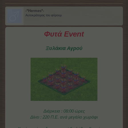
-*Hermes*-
Αυτοκράτορας του φόρουμ
Φυτά Event
Ξυλάκια Αγρού
Διάρκεια : 08:00 ώρες
Δίνει : 220 Π.Ε. ανά μεγάλο χωράφι