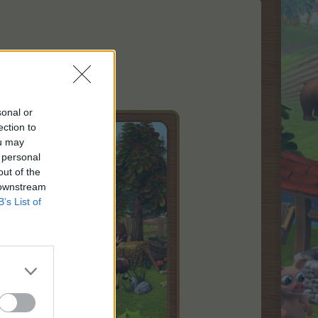
 με 7 βήματα.
του κάθε βήματος.
sonal or
ection to
ou may
 personal
out of the
 downstream
B’s List of