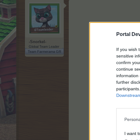
Portal De
-Snorkel-
Global Team Leader
If you wish 
Team Farmerama GR
sensitive in
confirm you
continue se
information 
further disc
participants
Downstream 
Persona
I want t