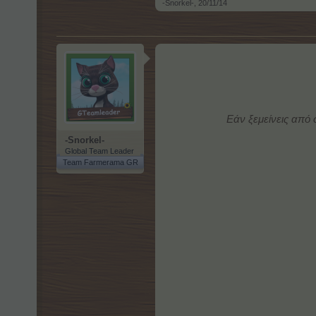
-Snorkel-
,
20/11/14
Εάν ξεμείνεις από
-Snorkel-
Global Team Leader
Team Farmerama GR