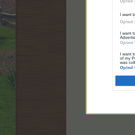
Opted 
I want t
Opted 
I want 
Advertis
Opted 
I want t
of my P
was col
Opted 