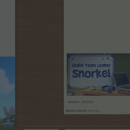
-Snorkel-
,
20/11/14
Αρέσει στον/ην
arhs-lak
.