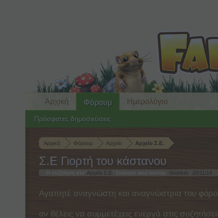
Αρχική
Ημερολόγιο
Φόρουμ
Πρόσφατες δημοσιεύσεις
Αρχική
Φόρουμ
Αρχείο
Αρχείο Σ.Ε.
Σ.Ε Γιορτή του κάστανου
Η συζήτηση στο '
Αρχείο Σ.Ε.
' ξεκίνησε από τον/την
-Snorkel-
,
20/11/14
.
Αγαπητέ αναγνώστη και αναγνώστρια του φόρο
αν θέλεις να συμμετέχεις ενεργά στις συζητήσει