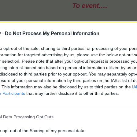
To event.....
Στο δρώμενο αυτό θα πρέπει να ολοκληρώσετε μία αποστολή
Καντε κλικ στο + για να παραδώσετε τα απαιτούμενα προίοντα 
v -
Do Not Process My Personal Information
to opt-out of the sale, sharing to third parties, or processing of your per
formation for targeted advertising by us, please use the below opt-out s
r selection. Please note that after your opt-out request is processed y
eing interest-based ads based on personal information utilized by us or
disclosed to third parties prior to your opt-out. You may separately opt-
losure of your personal information by third parties on the IAB’s list of
. This information may also be disclosed by us to third parties on the
IA
Participants
that may further disclose it to other third parties.
l Data Processing Opt Outs
o opt-out of the Sharing of my personal data.