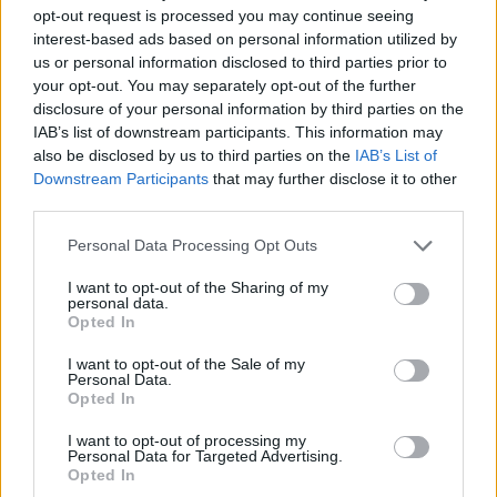
opt-out request is processed you may continue seeing
του φόρουμ ή να δημιουργείς τα δικά σου θέματα,
interest-based ads based on personal information utilized by
θα πρέπει πρώτα να συνδεθείς στο παιχνίδι. Αν
us or personal information disclosed to third parties prior to
δεν έχεις ήδη λογαριασμό παιχνιδιού, κάνε
your opt-out. You may separately opt-out of the further
εγγραφή. Ανυπομονούμε να σε καλωσορίσουμε
disclosure of your personal information by third parties on the
στην ομάδα μας στο φόρουμ!
„ΣΤΟ ΠΑΙΧΝΙΔΙ!“
IAB’s list of downstream participants. This information may
Κατάσταση θέματος:
Δεν μπορείτε να υποβάλετε άλλες απαντήσεις.
also be disclosed by us to third parties on the
IAB’s List of
Downstream Participants
that may further disclose it to other
third parties.
-*Hermes*-
Αυτοκράτορας του φόρουμ
Personal Data Processing Opt Outs
I want to opt-out of the Sharing of my
εια χαραντάν αγρότες και αγρότισσες
Γ
personal data.
Opted In
Προσφορά πακέτου Μύλου
I want to opt-out of the Sale of my
Personal Data.
Αγοράζοντας το πακέτο που θα βρείτε στο εμπορικό
Opted In
κέντρο, θα έχετε το πλεονέκτημα να παράγετε τροφές
στην μισή ώρα. Ισχύει για 30 μέρες από την ημέρα
I want to opt-out of processing my
Personal Data for Targeted Advertising.
αγοράς και κοστίζει 75 φιορίνια με αγορά από το
Opted In
κατάστημα ή 1.49 ευρώ με αγορά από την τράπεζα.