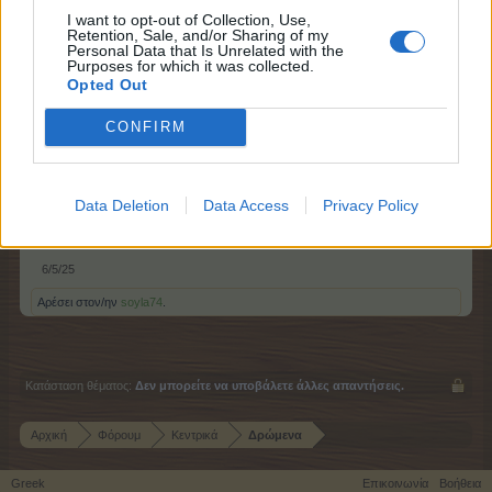
I want to opt-out of Collection, Use,
Retention, Sale, and/or Sharing of my
Personal Data that Is Unrelated with the
Purposes for which it was collected.
Opted Out
CONFIRM
Έναρξη: 07/05/2025 11:00
Λήξη : 08/05/2025 23:00
Data Deletion
Data Access
Privacy Policy
Η ομάδα του Farmerama
6/5/25
Αρέσει στον/ην
soyla74
.
Κατάσταση θέματος:
Δεν μπορείτε να υποβάλετε άλλες απαντήσεις.
Αρχική
Φόρουμ
Κεντρικά
Δρώμενα
Greek
Επικοινωνία
Βοήθεια