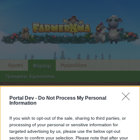
Αρχική
Ημερολόγιο
Φόρουμ
Πρόσφατες δημοσιεύσεις
Αρχική
Φόρουμ
Κεντρικά
Δρώμενα
Portal Dev -
Do Not Process My Personal
Προσφορά πακέτου Μύλου
Information
Mini-Event
If you wish to opt-out of the sale, sharing to third parties, or
Αγαπητέ αναγνώστη και αναγνώστρια του
processing of your personal or sensitive information for
φόρουμ,
targeted advertising by us, please use the below opt-out
section to confirm your selection. Please note that after your
αν θέλεις να συμμετέχεις ενεργά στις συζητήσεις