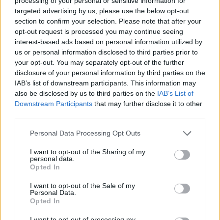
processing of your personal or sensitive information for
targeted advertising by us, please use the below opt-out
αν θέλεις να συμμετέχεις ενεργά στις συζητήσεις
section to confirm your selection. Please note that after your
του φόρουμ ή να δημιουργείς τα δικά σου θέματα,
opt-out request is processed you may continue seeing
θα πρέπει πρώτα να συνδεθείς στο παιχνίδι. Αν
interest-based ads based on personal information utilized by
δεν έχεις ήδη λογαριασμό παιχνιδιού, κάνε
us or personal information disclosed to third parties prior to
εγγραφή. Ανυπομονούμε να σε καλωσορίσουμε
your opt-out. You may separately opt-out of the further
στην ομάδα μας στο φόρουμ!
„ΣΤΟ ΠΑΙΧΝΙΔΙ!“
disclosure of your personal information by third parties on the
Κατάσταση θέματος:
Δεν μπορείτε να υποβάλετε άλλες απαντήσεις.
IAB’s list of downstream participants. This information may
also be disclosed by us to third parties on the
IAB’s List of
Downstream Participants
that may further disclose it to other
-*thumbelina*-
third parties.
Board Administrator
Team Farmerama GR
Personal Data Processing Opt Outs
Γεια χαραντάν αγρότες.
I want to opt-out of the Sharing of my
personal data.
Σας ετοιμάσαμε κάποια mini events.
Opted In
I want to opt-out of the Sale of my
Προσφορά σούπερ λίπασμα και σούπερ λίπασμα της
Personal Data.
Ζωζώς
Opted In
Μπορείτε να αγοράσετε σούπερ λίπασμα και σούπερ
λίπασμα της Ζωζώς σε καταπληκτικές τιμές.
I want to opt-out of processing my