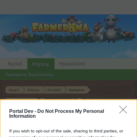
Αρχική
Ημερολόγιο
Φόρουμ
Πρόσφατες δημοσιεύσεις
Αρχική
Φόρουμ
Κεντρικά
Δρώμενα
Προσφορά Σούπερ
Mini-Event
Λιπασμάτων
Portal Dev -
Do Not Process My Personal
Information
Αγαπητέ αναγνώστη και αναγνώστρια του
If you wish to opt-out of the sale, sharing to third parties, or
φόρουμ,