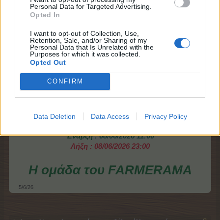
Personal Data for Targeted Advertising.
Opted In
I want to opt-out of Collection, Use,
Retention, Sale, and/or Sharing of my
Personal Data that Is Unrelated with the
Purposes for which it was collected.
Opted Out
CONFIRM
Data Deletion
Data Access
Privacy Policy
Έναρξη
: 08/06/2026 11
:00
Λήξη
: 08/06/2026 23
:00
Η ομάδα του FARMERAMA
5/6/26