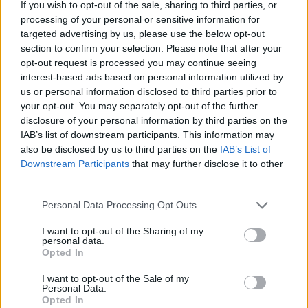
If you wish to opt-out of the sale, sharing to third parties, or
του φόρουμ ή να δημιουργείς τα δικά σου θέματα,
processing of your personal or sensitive information for
θα πρέπει πρώτα να συνδεθείς στο παιχνίδι. Αν
targeted advertising by us, please use the below opt-out
δεν έχεις ήδη λογαριασμό παιχνιδιού, κάνε
section to confirm your selection. Please note that after your
εγγραφή. Ανυπομονούμε να σε καλωσορίσουμε
opt-out request is processed you may continue seeing
στην ομάδα μας στο φόρουμ!
„ΣΤΟ ΠΑΙΧΝΙΔΙ!“
interest-based ads based on personal information utilized by
us or personal information disclosed to third parties prior to
Κατάσταση θέματος:
Δεν μπορείτε να υποβάλετε άλλες απαντήσεις.
your opt-out. You may separately opt-out of the further
disclosure of your personal information by third parties on the
-*thumbelina*-
IAB’s list of downstream participants. This information may
Board Administrator
also be disclosed by us to third parties on the
IAB’s List of
Team Farmerama GR
Downstream Participants
that may further disclose it to other
third parties.
Σας ετοιμάσαμε άλλη μια προσφορά πάρτι εισιτηρίων σε
καταπληκτικές τιμές
Personal Data Processing Opt Outs
I want to opt-out of the Sharing of my
personal data.
Opted In
I want to opt-out of the Sale of my
Personal Data.
Opted In