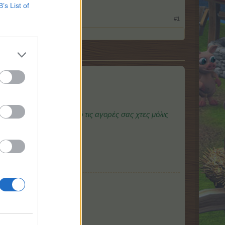
B’s List of
#1
 το βράδυ στις 22:00
α έπρεπε να λάβετε από τις αγορές σας χτες μόλις