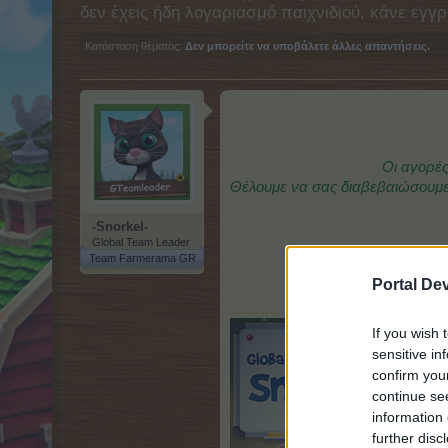
δεν έχεις ήδη λογαριασμό παιχνιδιού, κάνε ε
Κατάσταση θέματος:
Δεν μπορείτε να υποβάλετε άλλες απαντήσεις.
Οι αγορές
Θέλουμε να σας διαβεβαιώσουμε 
-Snorkel-
Global Team Leader
Team Farmerama GR
Portal De
If you wish 
sensitive in
confirm you
continue se
information 
further disc