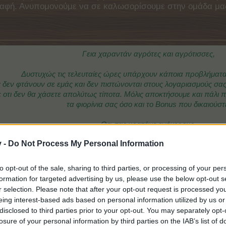
γγραφή. Ανυπομονούμε να σε καλωσορίσουμε στην ομάδα μ
Γεια χαραντάν αγρότες και αγρότισσες,
Δυστυχώς τις τελευταίες ώρες υπάρχουν κάποια προβλήματα 
 δεν φτάνουν σε εμάς και δεν πιστώνονται στους λογαριασμούς σας
οτι δεν θα χάσετε απολύτως τίποτα. Μόλις αποκτήσουμε και πάλι 
τα φιορίνια σας όσο και το Bonus που δικαιούστ
Θα σας κρατάμε ενήμερους.
v -
Do Not Process My Personal Information
Η ομάδα του FARMERAMA
to opt-out of the sale, sharing to third parties, or processing of your per
formation for targeted advertising by us, please use the below opt-out s
r selection. Please note that after your opt-out request is processed y
eing interest-based ads based on personal information utilized by us or
disclosed to third parties prior to your opt-out. You may separately opt-
losure of your personal information by third parties on the IAB’s list of