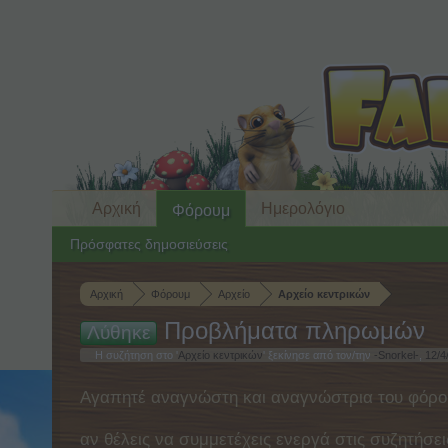
Αρχική
Ημερολόγιο
Φόρουμ
Πρόσφατες δημοσιεύσεις
Αρχική
Φόρουμ
Αρχείο
Αρχείο κεντρικών
Προβλήματα πληρωμών
Λύθηκε
Η συζήτηση στο '
Αρχείο κεντρικών
' ξεκίνησε από τον/την
-Snorkel-
,
12/4
Αγαπητέ αναγνώστη και αναγνώστρια του φόρο
αν θέλεις να συμμετέχεις ενεργά στις συζητήσει