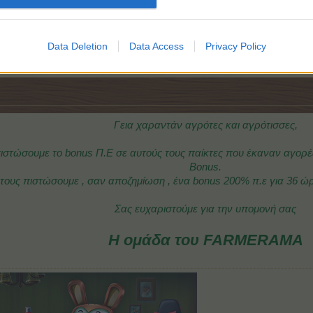
Data Deletion
Data Access
Privacy Policy
Γεια χαραντάν αγρότες και αγρότισσες,
στώσουμε το bonus Π.Ε σε αυτούς τους παίκτες που έκαναν αγορές
Bonus.
τους πιστώσουμε , σαν αποζημίωση , ένα bonus 200% π.ε για 36 ώ
Σας ευχαριστούμε για την υπομονή σας
Η ομάδα του FARMERAMA