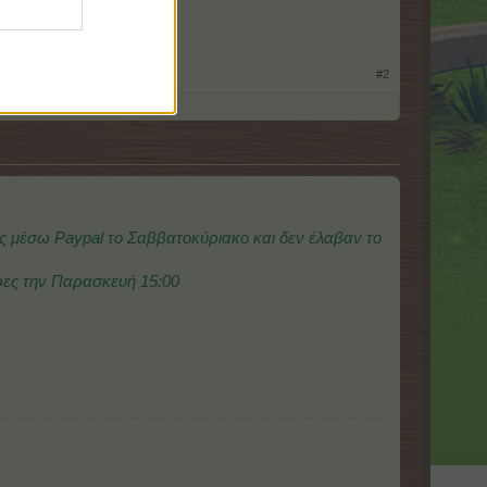
#2
 μέσω Paypal το Σαββατοκύριακο και δεν έλαβαν το
ρες την Παρασκευή 15:00