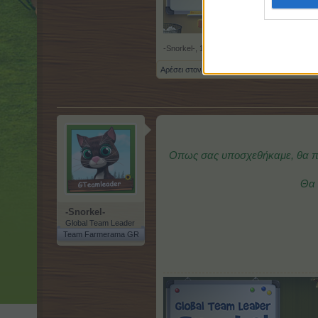
-Snorkel-
,
13/4/15
Αρέσει στον/ην
μανωλης69
.
Οπως σας υποσχεθήκαμε, θα πι
Θα 
-Snorkel-
Global Team Leader
Team Farmerama GR