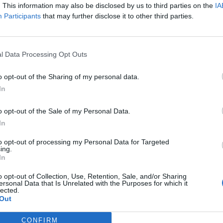
. This information may also be disclosed by us to third parties on the
IA
Participants
that may further disclose it to other third parties.
l Data Processing Opt Outs
Γεια χαραντάν αγρότες και αγρότισσες,
o opt-out of the Sharing of my personal data.
In
Τα πρόβλημα που υπήρχαν με την Paypal έχουν διορθωθεί από χτες
o opt-out of the Sale of my Personal Data.
στους παίκτες. Θα σας ενημερώσουμε σχετικά με το Bonus Π.Ε που θ
In
έχουμε τις απαραίτητες πληροφορίες.
to opt-out of processing my Personal Data for Targeted
ing.
In
Η ομάδα του FARMERAMA
o opt-out of Collection, Use, Retention, Sale, and/or Sharing
ersonal Data that Is Unrelated with the Purposes for which it
lected.
Out
CONFIRM