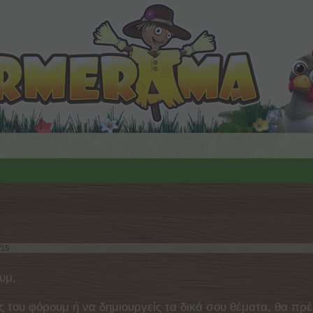
/15
.
υμ,
ς του φόρουμ ή να δημιουργείς τα δικά σου θέματα, θα πρέ