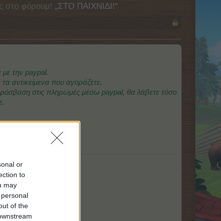
ας στο φόρουμ!
„ΣΤΟ ΠΑΙΧΝΙΔΙ!“
με την paypal.
 τα αντικείμενα που αγοράζετε.
πρόσβαση στις πληρωμές μέσω paypal, θα λάβετε τόσο
ε.
sonal or
ection to
ou may
 personal
out of the
 downstream