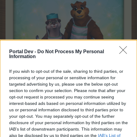
Portal Dev -
Do Not Process My Personal
Information
If you wish to opt-out of the sale, sharing to third parties, or
processing of your personal or sensitive information for
targeted advertising by us, please use the below opt-out
section to confirm your selection. Please note that after your
Φωλιά Καπιμπάρα
70 Φιορίνια
opt-out request is processed you may continue seeing
Στάβλος Γολίαθου
70 Φιορίνια
interest-based ads based on personal information utilized by
us or personal information disclosed to third parties prior to
Φωλιά Γλάρου
70 Φιορίνια
your opt-out. You may separately opt-out of the further
disclosure of your personal information by third parties on the
Φωλιά Κετζάλ
70 Φιορίνια
IAB’s list of downstream participants. This information may
Λιμνούλα Μανδαρίνου
70 Φιορίνια
also be disclosed by us to third parties on the
IAB’s List of