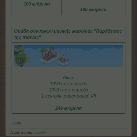
100 φιόρινια
100 φιορίνια
Ομάδα σύννεφων μαγικής φασολιάς "Παράδεισος
της πισίνας"
Δίνει:
1000 πε x επίπεδο
1000 τπε x επίπεδο
1 σεντούκι ρομαντισμού VII
249 φιορίνια
8/7/26
Αρέσει στον/ην
μαρω69
.