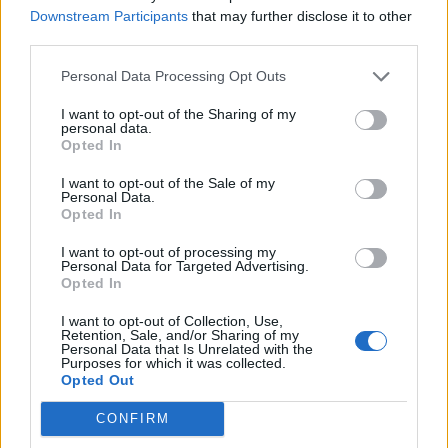
Downstream Participants
that may further disclose it to other
200
Πισίνα Θαλάσσιου Ίππου II: Πορτοκαλ
third parties.
Φιορίνια
Personal Data Processing Opt Outs
200
Φωλιά Πελαργού II: Πορτοκαλί
Φιορίνια
I want to opt-out of the Sharing of my
personal data.
200
Opted In
Φωλιά Τάρσιου II: Πορτοκαλί
Φιορίνια
I want to opt-out of the Sale of my
Λιμνούλα Φεγγαρόψαρου II:
200
Personal Data.
Πορτοκαλί
Φιορίνια
Opted In
Δέντρο γλυκιά καστανιά
70 Φιορίνια
I want to opt-out of processing my
Personal Data for Targeted Advertising.
Δέντρο Κερασιά του Σουρινάμ
70 Φιορίνια
Opted In
Κουτσουπιά
70 Φιορίνια
I want to opt-out of Collection, Use,
Retention, Sale, and/or Sharing of my
Personal Data that Is Unrelated with the
Προϊστορικό Έλατο
70 Φιορίνια
Purposes for which it was collected.
Opted Out
170
Δέντρο Γλυκιά καστανιά XXL
Φιορίνια
CONFIRM
170