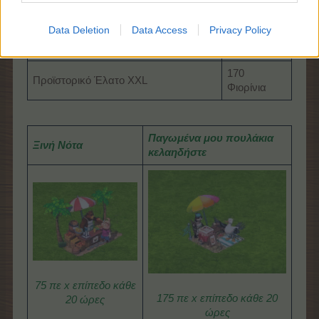
Δέντρο Κερασιά του Σουρινάμ XXL
Φιορίνια
Data Deletion
Data Access
Privacy Policy
170
Κουτσουπιά XXL
Φιορίνια
170
Προϊστορικό Έλατο XXL
Φιορίνια
Παγωμένα μου πουλάκια
Ξινή Νότα
κελαηδήστε
75 πε x επίπεδο κάθε
175 πε x επίπεδο κάθε 20
20 ώρες
ώρες