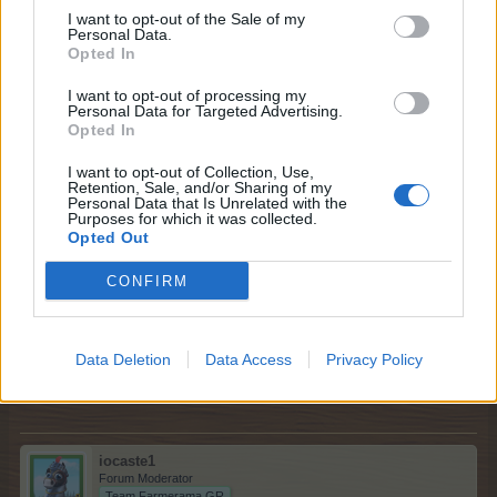
I want to opt-out of the Sale of my
Personal Data.
Καλησπέρα. Σου κάναμε καθαρισμό, βγες από το
Opted In
παιχνίδι και μπες ξανά.
30/5/26
I want to opt-out of processing my
Personal Data for Targeted Advertising.
Opted In
Μπάρμπα-Βασίλης
I want to opt-out of Collection, Use,
Retention, Sale, and/or Sharing of my
Προχωρημένος
Personal Data that Is Unrelated with the
Purposes for which it was collected.
Opted Out
Τσιτάτο από -*thumbelina*- :
↑
CONFIRM
Καλησπέρα. Σου κάναμε καθαρισμό, βγες από το παιχνίδι και
μπες ξανά.
Ευχαριστω πολυ. Καλη συνεχεια.
Data Deletion
Data Access
Privacy Policy
30/5/26
iocaste1
Forum Moderator
Team Farmerama GR