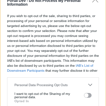
Portal Dev -
Do Not Process My Personal
του φόρουμ ή να δημιουργείς τα δικά σου θέματα,
Information
θα πρέπει πρώτα να συνδεθείς στο παιχνίδι. Αν
δεν έχεις ήδη λογαριασμό παιχνιδιού, κάνε
If you wish to opt-out of the sale, sharing to third parties, or
εγγραφή. Ανυπομονούμε να σε καλωσορίσουμε
processing of your personal or sensitive information for
στην ομάδα μας στο φόρουμ!
„ΣΤΟ ΠΑΙΧΝΙΔΙ!“
targeted advertising by us, please use the below opt-out
section to confirm your selection. Please note that after your
Κατάσταση θέματος:
Δεν μπορείτε να υποβάλετε άλλες απαντήσεις.
opt-out request is processed you may continue seeing
interest-based ads based on personal information utilized by
us or personal information disclosed to third parties prior to
Μπάρμπα-Βασίλης
Προχωρημένος
your opt-out. You may separately opt-out of the further
disclosure of your personal information by third parties on the
IAB’s list of downstream participants. This information may
Καλησπερα.Επειδη ειμαι αλλεργικος στις μαργαριτες,
also be disclosed by us to third parties on the
IAB’s List of
μηπως ειναι ευκολο να κανετε ενα καθαρισμο στη
Downstream Participants
that may further disclose it to other
φαρμα μου. Ευχαριστω . ID: 24891695
third parties.
30/5/26
Personal Data Processing Opt Outs
I want to opt-out of the Sharing of my
-*thumbelina*-
personal data.
Board Administrator
Opted In
Team Farmerama GR