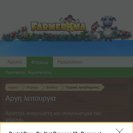
Αρχική
Ημερολόγιο
Φόρουμ
Πρόσφατες δημοσιεύσεις
Αρχική
Φόρουμ
Βοήθεια
Τεχνικά προβλήματα
Αργη λειτουργια
Αγαπητέ αναγνώστη και αναγνώστρια του
φόρουμ,
αν θέλεις να συμμετέχεις ενεργά στις συζητήσεις