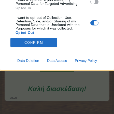
I want to opt-out of processing my
Personal Data for Targeted Advertising.
Opted In
I want to opt-out of Collection, Use,
Retention, Sale, and/or Sharing of my
Personal Data that Is Unrelated with the
Purposes for which it was collected.
Opted Out
CONFIRM
Έναρξη: 03.06.2026 11.00
Λήξη: 07.06.2026 23.00
Data Deletion
Data Access
Privacy Policy
Spoiler:
Συχνές ερωτήσεις
Καλή διασκέδαση!
2/6/26