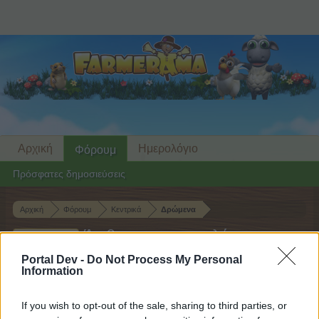
Αρχική
Ημερολόγιο
Φόρουμ
Πρόσφατες δημοσιεύσεις
Αρχική
Φόρουμ
Κεντρικά
Δρώμενα
Άφθονες αποστολές
Δρώμενο
Portal Dev -
Do Not Process My Personal
Αγαπητέ αναγνώστη και αναγνώστρια του
Information
φόρουμ,
If you wish to opt-out of the sale, sharing to third parties, or
αν θέλεις να συμμετέχεις ενεργά στις συζητήσεις