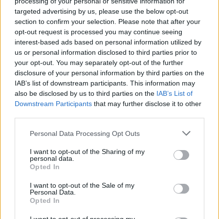
processing of your personal or sensitive information for
του φόρουμ ή να δημιουργείς τα δικά σου θέματα,
targeted advertising by us, please use the below opt-out
θα πρέπει πρώτα να συνδεθείς στο παιχνίδι. Αν
section to confirm your selection. Please note that after your
δεν έχεις ήδη λογαριασμό παιχνιδιού, κάνε
opt-out request is processed you may continue seeing
εγγραφή. Ανυπομονούμε να σε καλωσορίσουμε
interest-based ads based on personal information utilized by
στην ομάδα μας στο φόρουμ!
„ΣΤΟ ΠΑΙΧΝΙΔΙ!“
us or personal information disclosed to third parties prior to
your opt-out. You may separately opt-out of the further
Κατάσταση θέματος:
Δεν μπορείτε να υποβάλετε άλλες απαντήσεις.
disclosure of your personal information by third parties on the
IAB’s list of downstream participants. This information may
also be disclosed by us to third parties on the
IAB’s List of
-*thumbelina*-
Board Administrator
Downstream Participants
that may further disclose it to other
Team Farmerama GR
third parties.
Η Λαχαναγορά ξεχειλίζει με νέες ιστορίες απο τη
Personal Data Processing Opt Outs
φάρμα!
Κάθισε μαζί μας, γέλα με τα καμώματα των ζώων σου
I want to opt-out of the Sharing of my
personal data.
και κέρδισε φαρμα-ταστικές ανταμοιβές.
Opted In
Καλή διασκέδαση!
I want to opt-out of the Sale of my
Personal Data.
Opted In