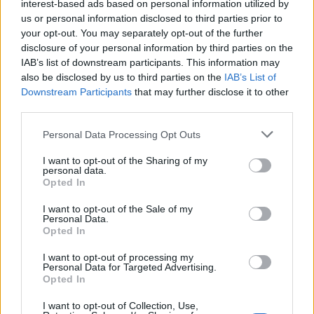
interest-based ads based on personal information utilized by
us or personal information disclosed to third parties prior to
3/6/26
your opt-out. You may separately opt-out of the further
disclosure of your personal information by third parties on the
IAB’s list of downstream participants. This information may
iocaste1
also be disclosed by us to third parties on the
IAB’s List of
Forum Moderator
Downstream Participants
that may further disclose it to other
Team Farmerama GR
third parties.
Καλησπέρα.
Personal Data Processing Opt Outs
Ο μόνος τρόπος, αφού δεν έχεις ανοίξει τον φούρναρη,
είναι να ζητήσεις από τους φίλους σου να σου στείλουν.
I want to opt-out of the Sharing of my
Ή να ανοίξεις τον φούρναρη ώστε να σου εμφανιστούν
personal data.
στη λαική.
Opted In
3/6/26
I want to opt-out of the Sale of my
Personal Data.
Opted In
μαιρη
I want to opt-out of processing my
Νέος ειδικός
Personal Data for Targeted Advertising.
Opted In
Δυστυχώς δεν καλύπτονται οι ποσότητες με δώρα
I want to opt-out of Collection, Use,
φίλων, πόσω μάλλον αν κι εκείνοι έχουν το ίδιο