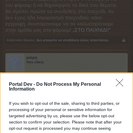
του φόρουμ ή να δημιουργείς τα δικά σου θέματα,
θα πρέπει πρώτα να συνδεθείς στο παιχνίδι. Αν
δεν έχεις ήδη λογαριασμό παιχνιδιού, κάνε
εγγραφή. Ανυπομονούμε να σε καλωσορίσουμε
στην ομάδα μας στο φόρουμ!
„ΣΤΟ ΠΑΙΧΝΙΔΙ!“
Κατάσταση θέματος:
Δεν μπορείτε να υποβάλετε άλλες απαντήσεις.
μαιρη
Νέος ειδικός
Καλησπέρα!
Portal Dev -
Do Not Process My Personal
Στο δρώμενο λαχαναγοράς Άφθονες Αποστολές, στην
Information
9η εργασία, ζητάει
ψωμάκια
,
ψωμί βρώμης
και
ψωμί
καρότου
.
Δεν έχω ανοίξει τον Φούρναρη στη βιοτεχνική περιοχή,
If you wish to opt-out of the sale, sharing to third parties, or
καθώς ζητάει πληρωμή, οπότε δε μπορώ να τα φτιάξω.
processing of your personal or sensitive information for
Δεν τα βρίσκω, όμως, ούτε στην Αγορά.
targeted advertising by us, please use the below opt-out
Με ποιον άλλο τρόπο μπορώ να τα προμηθευτώ, για
section to confirm your selection. Please note that after your
να προχωρήσω στο Δρώμενο;
opt-out request is processed you may continue seeing
Ευχαριστώ!