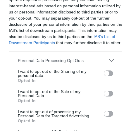
του φόρουμ ή να δημιουργείς τα δικά σου θέματα,
interest-based ads based on personal information utilized by
θα πρέπει πρώτα να συνδεθείς στο παιχνίδι. Αν
us or personal information disclosed to third parties prior to
δεν έχεις ήδη λογαριασμό παιχνιδιού, κάνε
your opt-out. You may separately opt-out of the further
εγγραφή. Ανυπομονούμε να σε καλωσορίσουμε
disclosure of your personal information by third parties on the
στην ομάδα μας στο φόρουμ!
„ΣΤΟ ΠΑΙΧΝΙΔΙ!“
IAB’s list of downstream participants. This information may
also be disclosed by us to third parties on the
IAB’s List of
Θέμα:
Feedback
Πρόθυμοι κάστορες
Downstream Participants
that may further disclose it to other
giorgos19691969
15/9/15
third parties.
Μαθητευόμενος στο φόρουμ
Μηνύματα:
25
Σύνολο "Μου αρέσει" που δέχτηκε:
279
Personal Data Processing Opt Outs
Πόντοι τροπαίων :
40
I want to opt-out of the Sharing of my
ioanna6929
13/9/15
personal data.
Opted In
Βαρόνος του φόρουμ
, Γυναίκα, <
Μηνύματα:
834
Σύνολο "Μου αρέσει" που δέχτηκε:
5,492
Πόντοι τροπαίων :
850
I want to opt-out of the Sale of my
Personal Data.
Opted In
βιβη.2003
13/9/15
Επίτροπος του φόρουμ
, Γυναίκα
I want to opt-out of processing my
Μηνύματα:
609
Σύνολο "Μου αρέσει" που δέχτηκε:
3,112
Personal Data for Targeted Advertising.
Πόντοι τροπαίων :
650
Opted In
maria071966
13/9/15