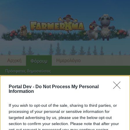
Αρχική
Ημερολόγιο
Φόρουμ
Πρόσφατες δημοσιεύσεις
Φόρουμ
...
Γενικό αρχείο
Feedback
Πρόθυμοι κάστορες
Portal Dev -
Do Not Process My Personal
Information
Μέλη, στα οποία άρεσε το μήνυμα #80
If you wish to opt-out of the sale, sharing to third parties, or
Αγαπητέ αναγνώστη και αναγνώστρια του
processing of your personal or sensitive information for
φόρουμ,
targeted advertising by us, please use the below opt-out
section to confirm your selection. Please note that after your
αν θέλεις να συμμετέχεις ενεργά στις συζητήσεις
opt-out request is processed you may continue seeing