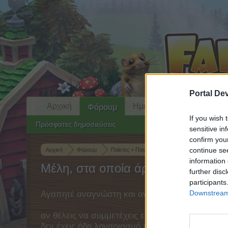
Portal De
Αρχική
Ημερολόγιο
Φόρουμ
If you wish 
Πρόσφατες δημοσιεύσεις
sensitive in
confirm you
continue se
Αρχική
Φόρουμ
Παίκτες + Παιχνίδι
Σχόλια σχετικά με το παι
information 
Μέλη, στα οποία άρεσε το μήνυμα
further disc
participants
Downstream 
Αγαπητέ αναγνώστη και αναγνώστρια του φόρο
αν θέλεις να συμμετέχεις ενεργά στις συζητήσει
δεν έχεις ήδη λογαριασμό παιχνιδιού, κάνε ε