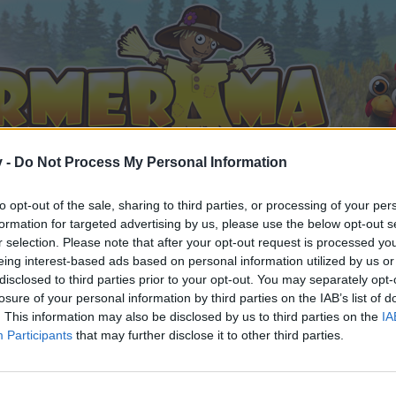
v -
Do Not Process My Personal Information
to opt-out of the sale, sharing to third parties, or processing of your per
formation for targeted advertising by us, please use the below opt-out s
r selection. Please note that after your opt-out request is processed y
eing interest-based ads based on personal information utilized by us or
χνίδι
Κουβεντούλα για τα επίπεδα
disclosed to third parties prior to your opt-out. You may separately opt-
 #1911
losure of your personal information by third parties on the IAB’s list of
. This information may also be disclosed by us to third parties on the
IA
Participants
that may further disclose it to other third parties.
υμ,
ς του φόρουμ ή να δημιουργείς τα δικά σου θέματα, θα πρέ
γγραφή. Ανυπομονούμε να σε καλωσορίσουμε στην ομάδα μ