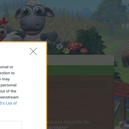
sonal or
ection to
ou may
 personal
out of the
 downstream
B’s List of
πει πρώτα να συνδεθείς στο παιχνίδι. Αν
ας στο φόρουμ!
„ΣΤΟ ΠΑΙΧΝΙΔΙ!“