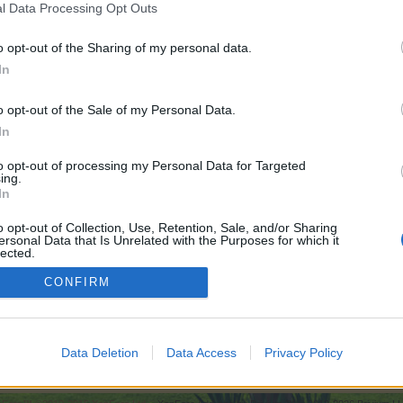
l Data Processing Opt Outs
o opt-out of the Sharing of my personal data.
In
ντοι τροπαίων :
340
o opt-out of the Sale of my Personal Data.
In
ντοι τροπαίων :
600
to opt-out of processing my Personal Data for Targeted
ing.
In
ντοι τροπαίων :
950
o opt-out of Collection, Use, Retention, Sale, and/or Sharing
ersonal Data that Is Unrelated with the Purposes for which it
lected.
Out
CONFIRM
ντοι τροπαίων :
850
χνίδι
Κουβεντούλα για τα επίπεδα
Data Deletion
Data Access
Privacy Policy