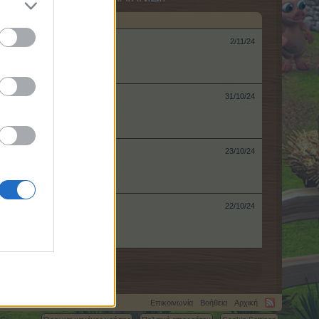
2/11/24
31/10/24
23/10/24
22/10/24
Επικοινωνία
Βοήθεια
Αρχική