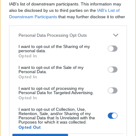
IAB’s list of downstream participants. This information may
του φόρουμ ή να δημιουργείς τα δικά σου θέματα,
also be disclosed by us to third parties on the
IAB’s List of
θα πρέπει πρώτα να συνδεθείς στο παιχνίδι. Αν
Downstream Participants
that may further disclose it to other
δεν έχεις ήδη λογαριασμό παιχνιδιού, κάνε
third parties.
εγγραφή. Ανυπομονούμε να σε καλωσορίσουμε
στην ομάδα μας στο φόρουμ!
„ΣΤΟ ΠΑΙΧΝΙΔΙ!“
Personal Data Processing Opt Outs
Θέμα:
Διαγωνισμός
Πασχαλινός Διαγωνισμός
I want to opt-out of the Sharing of my
maria_palou
19/4/22
personal data.
Opted In
Κόμης
, Γυναίκα
Μηνύματα:
1,008
Σύνολο "Μου αρέσει" που δέχτηκε:
6,131
Πόντοι τροπαίων :
1,150
I want to opt-out of the Sale of my
Personal Data.
Opted In
SavoirAimer...
19/4/22
Ενεργός συντάκτης
, Γυναίκα
I want to opt-out of processing my
Μηνύματα:
122
Σύνολο "Μου αρέσει" που δέχτηκε:
560
Personal Data for Targeted Advertising.
Πόντοι τροπαίων :
130
Opted In
toylaaaaa
19/4/22
I want to opt-out of Collection, Use,
Έμπειρος
, Γυναίκα, 69, <
Retention, Sale, and/or Sharing of my
Μηνύματα:
509
Σύνολο "Μου αρέσει" που δέχτηκε:
4,513
Personal Data that Is Unrelated with the
Πόντοι τροπαίων :
550
Purposes for which it was collected.
Opted Out
skias10
19/4/22