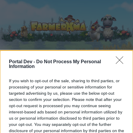
Portal Dev -
Do Not Process My Personal
Αρχική
Ημερολόγιο
Φόρουμ
Information
Πρόσφατες δημοσιεύσεις
If you wish to opt-out of the sale, sharing to third parties, or
processing of your personal or sensitive information for
Φόρουμ
...
Διαγωνισμός
Πασχαλινός Διαγωνισμός
targeted advertising by us, please use the below opt-out
Μέλη, στα οποία άρεσε το μήνυμα #1
section to confirm your selection. Please note that after your
opt-out request is processed you may continue seeing
interest-based ads based on personal information utilized by
Αγαπητέ αναγνώστη και αναγνώστρια του
us or personal information disclosed to third parties prior to
φόρουμ,
your opt-out. You may separately opt-out of the further
disclosure of your personal information by third parties on the
αν θέλεις να συμμετέχεις ενεργά στις συζητήσεις