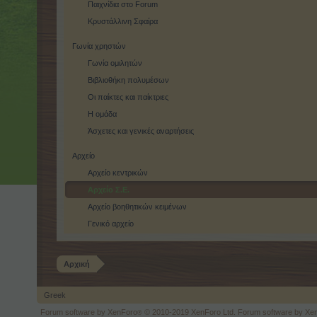
Παιχνίδια στο Forum
Κρυστάλλινη Σφαίρα
Γωνία χρηστών
Γωνία ομιλητών
Βιβλιοθήκη πολυμέσων
Οι παίκτες και παίκτριες
Η ομάδα
Άσχετες και γενικές αναρτήσεις
Αρχείο
Αρχείο κεντρικών
Αρχείο Σ.Ε.
Αρχείο βοηθητικών κειμένων
Γενικό αρχείο
Αρχική
Greek
Forum software by XenForo
© 2010-2019 XenForo Ltd.
Forum software by X
®