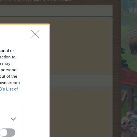
sonal or
ection to
ou may
 personal
out of the
 downstream
B’s List of