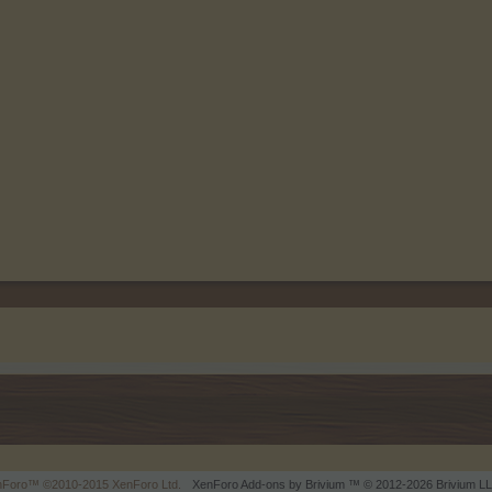
enForo™
©2010-2015 XenForo Ltd.
XenForo
Add-ons by Brivium
™ © 2012-2026 Brivium LL