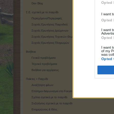
Opted 
Dev Blog
Σ.Ε. σχετικά με το παιχνίδι
I want t
Περιεχόμενο/Περιγραφές
Opted 
Συχνές Ερωτήσεις Παιχνιδιού
I want 
Συχνές Ερωτήσεις Δρώμενων
Advertis
Συχνές Ερωτήσεις Τεχνικών Θεμάτων
Opted 
Συχνές Ερωτήσεις Πληρωμών
I want t
of my P
Βοήθεια
was col
Γενικά προβλήματα
Opted 
Τεχνικά προβλήματα
Βοήθεια για αρχάριους
Παίκτες + Παιχνίδι
Αναζήτηση φίλων
Επίσημοι διαγωνισμοί στο Forum
Σχόλια σχετικά με το παιχνίδι
Συζητήσεις σχετικά με το παιχνίδι
Ενημερώσεις & Ιδέες