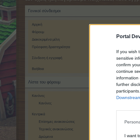
Γενικοί σύνδεσμοι
Αρχική
Φόρουμ
Portal De
Διακεκριμένα μέλη
Πρόσφατη δραστηριότητα
If you wish 
sensitive in
Σύνδεση ή εγγραφή
confirm you
Βοήθεια
continue se
information 
Λίστα του φόρουμ
further disc
participants
Κανόνες
Downstream 
Κανόνες
Κεντρικά
Persona
Επίσημες ανακοινώσεις
Τεχνικές ανακοινώσεις
I want t
Δρώμενα