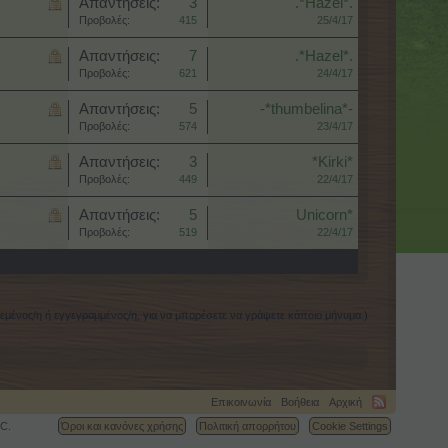
Απαντήσεις:
3
.*Hazel*.
Προβολές:
415
25/4/17
Απαντήσεις:
7
.*Hazel*.
Προβολές:
621
24/4/17
Απαντήσεις:
5
-*thumbelina*-
Προβολές:
574
23/4/17
Απαντήσεις:
3
*Kirki*
Προβολές:
449
22/4/17
Απαντήσεις:
5
Unicorn*
Προβολές:
519
22/4/17
δεμένος/η ή εγγεγραμμένος/η, για να μπορέσετε να γράψετε κάποιο μήνυμα.)
Επικοινωνία
Βοήθεια
Αρχική
C.
Όροι και κανόνες χρήσης
Πολιτική απορρήτου
Cookie Settings