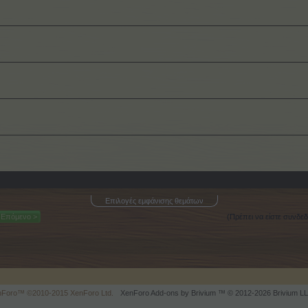
Επιλογές εμφάνισης θεμάτων
Επόμενο >
(Πρέπει να είστε συνδε
enForo™
©2010-2015 XenForo Ltd.
XenForo
Add-ons by Brivium
™ © 2012-2026 Brivium LL