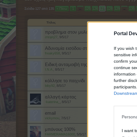
Σελίδα 127 από 135
< Πίσω
1
←
125
126
127
128
129
→
135
Τίτλος
προβλημα στον μυλο για το δρωμενο
Portal De
στεφη27
,
9/5/17
If you wish 
Αδυναμία εισόδου στο παιχνίδι
freaky658
,
9/5/17
sensitive in
confirm you
Ειδική ανταμοιβή της Σκανδιναβικής Σάγκα
continue se
I.N.A.
,
8/5/17
information 
further disc
κόλλησε το παιχνίδι
biby92
,
8/5/17
participants
Downstream 
αλλαγή κάρτας
-katerina_
,
8/5/17
email
Persona
vickymou
,
7/5/17
μπόνους 100%
I want t
FARMERAMA16000
,
5/5/17