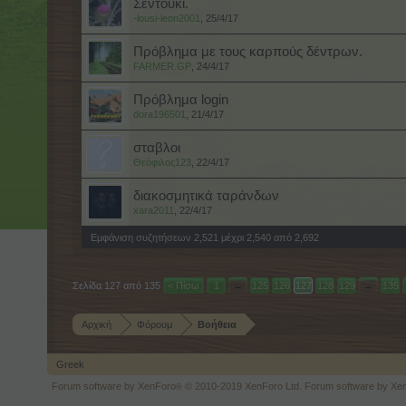
Σεντούκι.
-lousi-leon2001
,
25/4/17
Πρόβλημα με τους καρπούς δέντρων.
FARMER.GP
,
24/4/17
Πρόβλημα login
dora196501
,
21/4/17
σταβλοι
Θεόφιλος123
,
22/4/17
διακοσμητικά ταράνδων
xara2011
,
22/4/17
Εμφάνιση συζητήσεων 2,521 μέχρι 2,540 από 2,692
Σελίδα 127 από 135
< Πίσω
1
←
125
126
127
128
129
→
135
Αρχική
Φόρουμ
Βοήθεια
Greek
Forum software by XenForo
© 2010-2019 XenForo Ltd.
Forum software by X
®