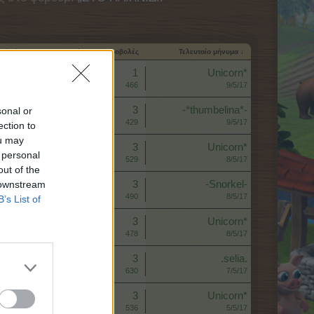
νία έναρξης
Απαντήσεις
Προβολές
Τελευταίο μήνυμα ↓
Απαντήσεις:
1
Unicorn*
Προβολές:
466
9/5/17
Απαντήσεις:
3
-*thumbelina*-
sonal or
Προβολές:
429
9/5/17
ection to
ou may
Απαντήσεις:
3
Unicorn*
 personal
Προβολές:
529
8/5/17
out of the
 downstream
Απαντήσεις:
3
-Snorkel-
Προβολές:
490
8/5/17
B’s List of
Απαντήσεις:
3
Unicorn*
Προβολές:
478
8/5/17
Απαντήσεις:
3
.selia.
Προβολές:
630
7/5/17
Απαντήσεις:
3
Unicorn*
Προβολές:
536
5/5/17