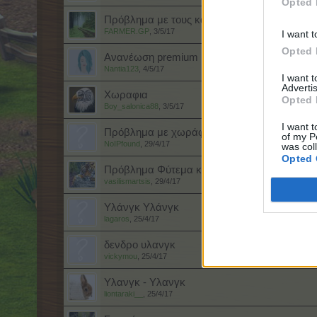
Opted 
Πρόβλημα με τους καρπούς δέντρων ξανά.
FARMER.GP
,
3/5/17
I want t
Opted 
Ανανέωση premium
Nantia123
,
4/5/17
I want 
Advertis
Χωραφια
Opted 
Boy_salonica88
,
3/5/17
I want t
Πρόβλημα με χωράφια στο μπαχαμαραμα
of my P
NoIPfound
,
29/4/17
was col
Opted 
Πρόβλημα Φύτεμα και Μάζεμα
vasilismartsis
,
29/4/17
Υλάνγκ Υλάνγκ
lagaros
,
25/4/17
δενδρο υλανγκ
vickymou
,
25/4/17
Υλανγκ - Υλανγκ
liontaraki__
,
25/4/17