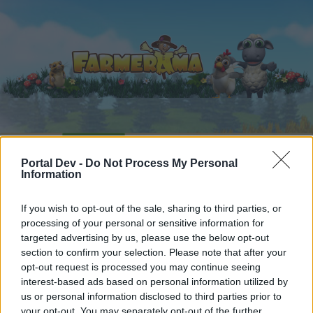
Αρχική
Ημερολόγιο
Φόρουμ
Portal Dev -
Do Not Process My Personal
Πρόσφατες δημοσιεύσεις
Information
Αρχική
Φόρουμ
Παίκτες + Παιχνίδι
If you wish to opt-out of the sale, sharing to third parties, or
processing of your personal or sensitive information for
Παιχνίδια στο Forum
targeted advertising by us, please use the below opt-out
section to confirm your selection. Please note that after your
Αγαπητέ αναγνώστη και αναγνώστρια του
opt-out request is processed you may continue seeing
φόρουμ,
interest-based ads based on personal information utilized by
us or personal information disclosed to third parties prior to
αν θέλεις να συμμετέχεις ενεργά στις συζητήσεις
your opt-out. You may separately opt-out of the further