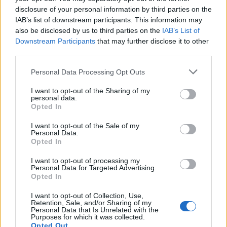
του φόρουμ ή να δημιουργείς τα δικά σου θέματα,
disclosure of your personal information by third parties on the
θα πρέπει πρώτα να συνδεθείς στο παιχνίδι. Αν
IAB’s list of downstream participants. This information may
δεν έχεις ήδη λογαριασμό παιχνιδιού, κάνε
also be disclosed by us to third parties on the
IAB’s List of
εγγραφή. Ανυπομονούμε να σε καλωσορίσουμε
Downstream Participants
that may further disclose it to other
στην ομάδα μας στο φόρουμ!
„ΣΤΟ ΠΑΙΧΝΙΔΙ!“
third parties.
Personal Data Processing Opt Outs
Τίτλος
Τελευταίο μήνυμα ↓
I want to opt-out of the Sharing of my
Η αλφαβήτα στο Farmerama
personal data.
-Snorkel-
...
12
13
14
Opted In
25/11/25
Απαντήσεις:
260
Μετρώντας αντίστροφα για το Πάσχα!
I want to opt-out of the Sale of my
-*thumbelina*-
...
5
6
7
Personal Data.
17/4/17
Απαντήσεις:
138
Opted In
Κανόνες Chat
AntoniaT
I want to opt-out of processing my
31/7/14
Απαντήσεις:
0
Personal Data for Targeted Advertising.
Opted In
Πόσο καλά γνωρίζεις το Farmerama;
-Snorkel-
...
6
7
8
16/9/22
Απαντήσεις:
150
I want to opt-out of Collection, Use,
Retention, Sale, and/or Sharing of my
Φαρμο-παιχνίδια
Personal Data that Is Unrelated with the
evieva
...
77
78
79
Purposes for which it was collected.
13/12/20
Απαντήσεις:
1,562
Opted Out