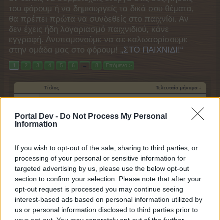
του φόρουμ ή να δημιουργείς τα δικά σου θέματα,
θα πρέπει πρώτα να συνδεθείς στο παιχνίδι. Αν
δεν έχεις ήδη λογαριασμό παιχνιδιού, κάνε
εγγραφή. Ανυπομονούμε να σε καλωσορίσουμε
στην ομάδα μας στο φόρουμ!
„ΣΤΟ ΠΑΙΧΝΙΔΙ!“
1
2
3
4
5
6
→
8
Επόμενο >
Τίτλος
Τελευταίο μήνυμα ↓
Επιστοφής της Γυάλινης σφαίρας
Γυάλινη_Σφαίρα
...
7
8
9
Portal Dev -
Do Not Process My Personal
25/2/26
Απαντήσεις:
162
Information
Κανόνες Κρυστάλλινης Σφαίρας
-Snorkel-
31/3/17
Απαντήσεις:
2
If you wish to opt-out of the sale, sharing to third parties, or
ερχονται...ερχονται!!!
processing of your personal or sensitive information for
soyla74
targeted advertising by us, please use the below opt-out
8/2/22
Απαντήσεις:
1
section to confirm your selection. Please note that after your
Κρυστάλλινη σφαίρα 2020
opt-out request is processed you may continue seeing
-Snorkel-
...
2
interest-based ads based on personal information utilized by
27/10/21
Απαντήσεις:
24
us or personal information disclosed to third parties prior to
Δρωμενο Μαιου
μαμαβικη