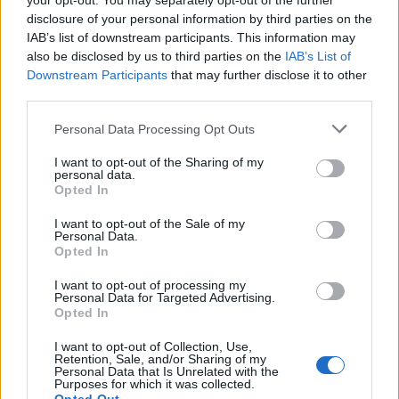
your opt-out. You may separately opt-out of the further
4/5/21
Απαντήσεις:
1
disclosure of your personal information by third parties on the
Δρώμενο Απριλίου
IAB’s list of downstream participants. This information may
ingridv
also be disclosed by us to third parties on the
IAB’s List of
13/4/21
Απαντήσεις:
5
Downstream Participants
that may further disclose it to other
Αγωνες Οκτωβριου;
third parties.
αμφιθεα
12/10/20
Απαντήσεις:
7
Personal Data Processing Opt Outs
Καινουργια γεννητουρια....
αμφιθεα
I want to opt-out of the Sharing of my
3/8/20
Απαντήσεις:
0
personal data.
δεντρα τζαμπο;
Opted In
αμφιθεα
19/5/20
Απαντήσεις:
1
I want to opt-out of the Sale of my
ερχονται οι νουμπλονς!!!!!!!(και γιορτη της
Personal Data.
μητερας)
Opted In
soyla74
7/5/20
Απαντήσεις:
0
I want to opt-out of processing my
Personal Data for Targeted Advertising.
εκτροφες!!!!!!!!!
Opted In
soyla74
5/5/20
Απαντήσεις:
0
I want to opt-out of Collection, Use,
Τι νεα απ τα νησια;
Retention, Sale, and/or Sharing of my
αμφιθεα
Personal Data that Is Unrelated with the
16/3/20
Απαντήσεις:
2
Purposes for which it was collected.
νεο δρωμενο εκτροφης