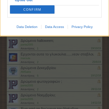
Opted Out
αμφιθεα
11/3/20
Απαντήσεις:
3
CONFIRM
Δρώμενο θερισμού;
panta2005
30/10/19
Απαντήσεις:
0
Data Deletion
Data Access
Privacy Policy
Σκανδιναβική Σάγκα
panta2005
30/10/19
Απαντήσεις:
0
Δρώμενο halloween;
panta2005
19/10/19
Απαντήσεις:
1
Ερχονται αυτα το γλυκουλια......νεον σταβλοι.
maroula
25/6/19
Απαντήσεις:
2
Δρώμενα Δεκεμβρίου
AMSakis
10/12/18
Απαντήσεις:
5
Δρώμενο φωτογραφιών ;
panta2005
28/11/18
Απαντήσεις:
2
Δρώμενο Νοεμβρίου;
panta2005
14/11/18
Απαντήσεις:
4
Ένα από τα δρώμενα του Νοέμβρη