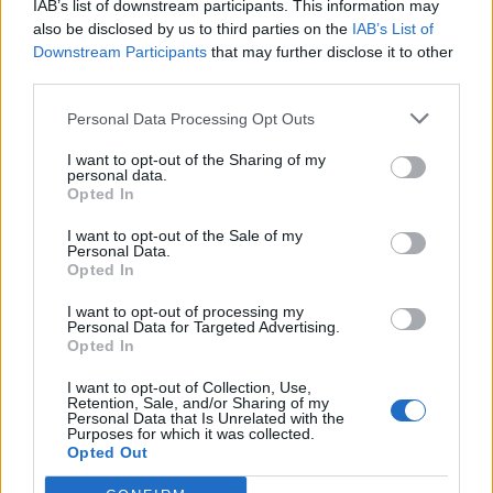
-Snorkel-
IAB’s list of downstream participants. This information may
29/11/16
Απαντήσεις:
3
also be disclosed by us to third parties on the
IAB’s List of
Μεγιστάνας Οπωροπωλείου
Δρώμενο
Downstream Participants
that may further disclose it to other
-Snorkel-
third parties.
27/9/17
Απαντήσεις:
0
Το Χ μαρκάρει το σημείο!
Δρώμενο
Personal Data Processing Opt Outs
-Snorkel-
12/8/16
Απαντήσεις:
0
I want to opt-out of the Sharing of my
Φρουταγορά
Mini-Event
personal data.
-Snorkel-
Opted In
1/11/17
Απαντήσεις:
3
Πάρτι με πινιάτες
I want to opt-out of the Sale of my
Δρώμενο
Personal Data.
-Snorkel-
Opted In
23/1/18
Απαντήσεις:
0
Φρουταγορά
Δρώμενο
I want to opt-out of processing my
-Snorkel-
Personal Data for Targeted Advertising.
13/2/17
Απαντήσεις:
1
Opted In
Θησαυρός σε αφθονία
Δρώμενο
-*thumbelina*-
I want to opt-out of Collection, Use,
25/3/19
Απαντήσεις:
4
Retention, Sale, and/or Sharing of my
Personal Data that Is Unrelated with the
Σπίτι μου Σπιτάκι μου-Δρώμενο
Δρώμενο
Purposes for which it was collected.
θερισμού
Opted Out
-*thumbelina*-
5/12/18
Απαντήσεις:
3